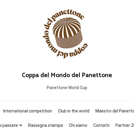
Coppa del Mondo del Panettone
Panettone World Cup
International competition
Club in the world
Maestro del Panett
ni passate
Rassegna stampa
Chi siamo
Contatti
Partner 