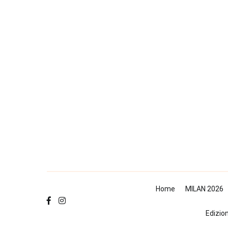
Salta
al
contenuto
Home
MILAN 2026
Edizio