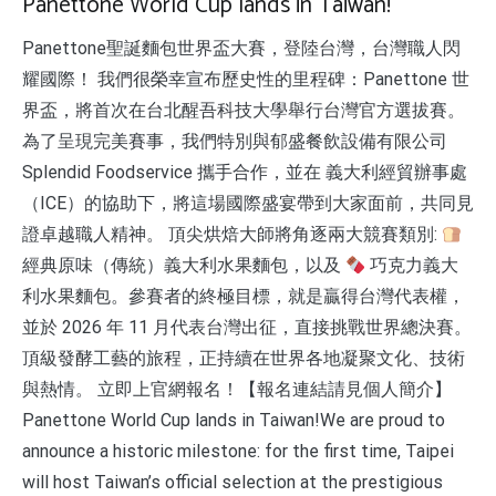
Panettone World Cup lands in Taiwan!
Panettone聖誕麵包世界盃大賽，登陸台灣，台灣職人閃
耀國際！ 我們很榮幸宣布歷史性的里程碑：Panettone 世
界盃，將首次在台北醒吾科技大學舉行台灣官方選拔賽。
為了呈現完美賽事，我們特別與郁盛餐飲設備有限公司
Splendid Foodservice 攜手合作，並在 義大利經貿辦事處
（ICE）的協助下，將這場國際盛宴帶到大家面前，共同見
證卓越職人精神。 頂尖烘焙大師將角逐兩大競賽類別:
經典原味（傳統）義大利水果麵包，以及
巧克力義大
利水果麵包。參賽者的終極目標，就是贏得台灣代表權，
並於 2026 年 11 月代表台灣出征，直接挑戰世界總決賽。
頂級發酵工藝的旅程，正持續在世界各地凝聚文化、技術
與熱情。 立即上官網報名！【報名連結請見個人簡介】
Panettone World Cup lands in Taiwan!We are proud to
announce a historic milestone: for the first time, Taipei
will host Taiwan’s official selection at the prestigious