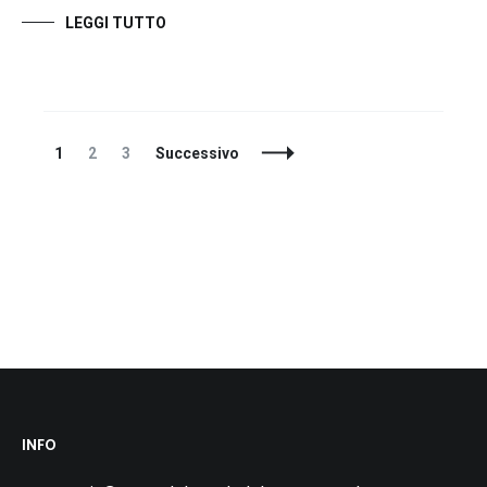
LEGGI TUTTO
Navigazione
Pagina
Pagina
Pagina
1
2
3
Successivo
articoli
INFO