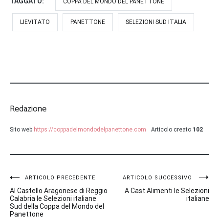
TAGGATO:
COPPA DEL MONDO DEL PANETTONE
LIEVITATO
PANETTONE
SELEZIONI SUD ITALIA
Redazione
Sito web
https://coppadelmondodelpanettone.com
Articolo creato
102
Navigazione
ARTICOLO PRECEDENTE
ARTICOLO SUCCESSIVO
Al Castello Aragonese di Reggio
A Cast Alimenti le Selezioni
articoli
Calabria le Selezioni italiane
italiane
Sud della Coppa del Mondo del
Panettone