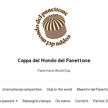
Coppa del Mondo del Panettone
Panettone World Cup
International competition
Club in the world
Maestro del Panett
ni passate
Rassegna stampa
Chi siamo
Contatti
Partner 