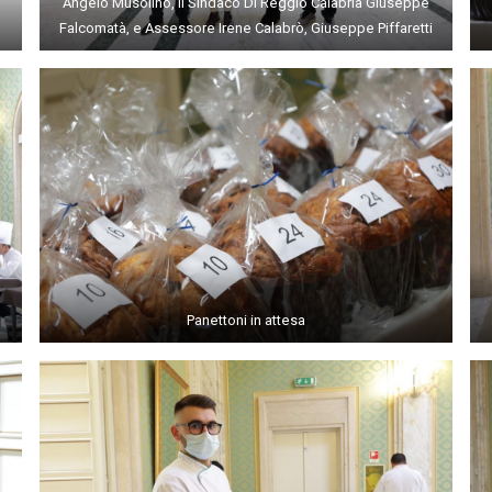
Angelo Musolino, il Sindaco Di Reggio Calabria Giuseppe
Falcomatà, e Assessore Irene Calabrò, Giuseppe Piffaretti
Panettoni in attesa