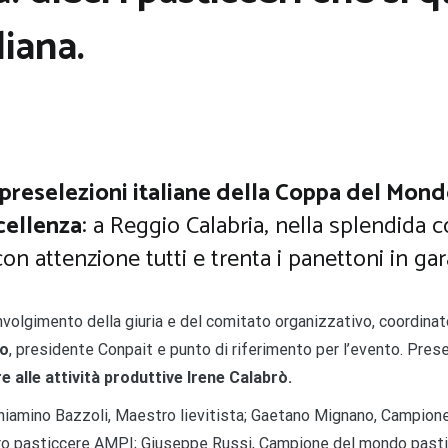
liana.
 preselezioni italiane della Coppa del Mon
ccellenza
: a Reggio Calabria, nella splendida c
on attenzione tutti e trenta i panettoni in gar
oinvolgimento della giuria e del comitato organizzativo, coordina
no
, presidente Conpait e punto di riferimento per l’evento. Pres
e alle attività produttive Irene Calabrò.
Beniamino Bazzoli, Maestro lievitista; Gaetano Mignano, Campio
ro pasticcere AMPI; Giuseppe Russi, Campione del mondo pasticc