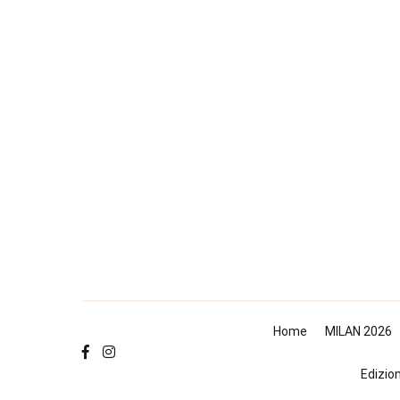
Salta
al
contenuto
Home
MILAN 2026
Edizio