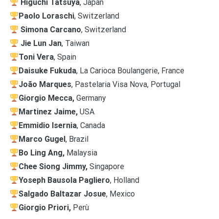
Higuchi Tatsuya
, Japan
Paolo Loraschi
, Switzerland
Simona Carcano
, Switzerland
Jie Lun Jan
, Taiwan
Toni Vera
, Spain
Daisuke Fukuda
, La Carioca Boulangerie, France
João Marques
, Pastelaria Visa Nova, Portugal
Giorgio Mecca,
Germany
Martinez Jaime,
USA
Emmidio Isernia
, Canada
Marco Gugel
, Brazil
Bo Ling Ang,
Malaysia
Chee Siong Jimmy,
Singapore
Yoseph Bausola Pagliero
, Holland
Salgado Baltazar Josue
, Mexico
Giorgio Priori,
Perù