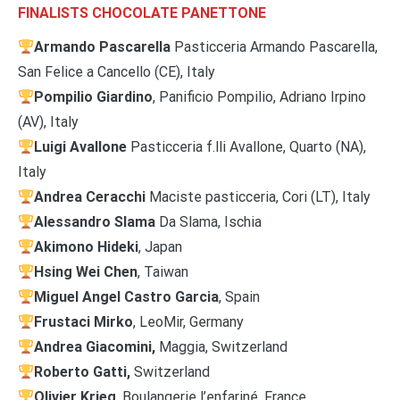
FINALISTS CHOCOLATE PANETTONE
Armando Pascarella
Pasticceria Armando Pascarella,
San Felice a Cancello (CE), Italy
Pompilio Giardino
, Panificio Pompilio, Adriano Irpino
(AV), Italy
Luigi Avallone
Pasticceria f.lli Avallone, Quarto (NA),
Italy
Andrea Ceracchi
Maciste pasticceria, Cori (LT), Italy
Alessandro Slama
Da Slama, Ischia
Akimono Hideki
, Japan
Hsing Wei Chen
, Taiwan
Miguel Angel Castro Garcia
, Spain
Frustaci Mirko
, LeoMir, Germany
Andrea Giacomini,
Maggia, Switzerland
Roberto Gatti,
Switzerland
Olivier Krieg
, Boulangerie l’enfariné, France