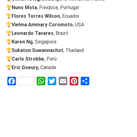
Nuno Mota
, Freidoce, Portugal
Flores Torres Wilson
, Ecuador
Vielma Ammary Coromoto
, USA
Leonardo Tavares
, Brazil
Karen Ng
, Singapore
Sukaton Suwannachot
, Thailand
Carlo Strobbe,
Perù
Eric Goeury,
Canada
Facebook
WhatsApp
Twitter
Email
Pinterest
Share